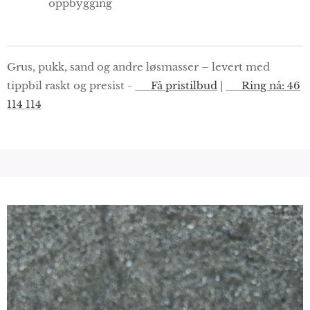
oppbygging
Grus, pukk, sand og andre løsmasser – levert med
tippbil raskt og presist -
🔘 Få pristilbud
|
📞 Ring nå: 46
114 114