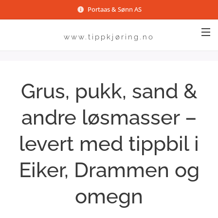
Portaas & Sønn AS
www.tippkjøring.no
Grus, pukk, sand &
andre løsmasser –
levert med tippbil i
Eiker, Drammen og
omegn