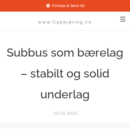
Portaas & Sønn AS
www.tippkjøring.no
Subbus som bærelag
– stabilt og solid
underlag
25.09.2025