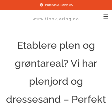
Portaas & Sønn AS
www.tippkjøring.no
Etablere plen og
grøntareal? Vi har
plenjord og
dressesand – Perfekt