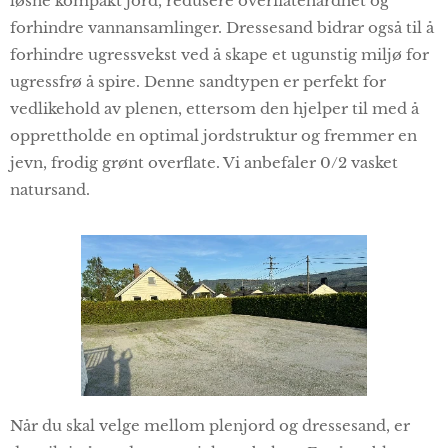
løsne kompakt jord, redusere overflatehardhet og
forhindre vannansamlinger. Dressesand bidrar også til å
forhindre ugressvekst ved å skape et ugunstig miljø for
ugressfrø å spire. Denne sandtypen er perfekt for
vedlikehold av plenen, ettersom den hjelper til med å
opprettholde en optimal jordstruktur og fremmer en
jevn, frodig grønt overflate. Vi anbefaler 0/2 vasket
natursand.
Når du skal velge mellom plenjord og dressesand, er