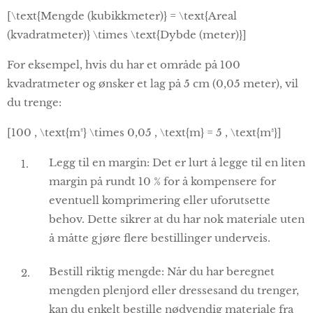
[\text{Mengde (kubikkmeter)} = \text{Areal
(kvadratmeter)} \times \text{Dybde (meter)}]
For eksempel, hvis du har et område på 100
kvadratmeter og ønsker et lag på 5 cm (0,05 meter), vil
du trenge:
[100 , \text{m²} \times 0,05 , \text{m} = 5 , \text{m³}]
Legg til en margin: Det er lurt å legge til en liten
margin på rundt 10 % for å kompensere for
eventuell komprimering eller uforutsette
behov. Dette sikrer at du har nok materiale uten
å måtte gjøre flere bestillinger underveis.
Bestill riktig mengde: Når du har beregnet
mengden plenjord eller dressesand du trenger,
kan du enkelt bestille nødvendig materiale fra