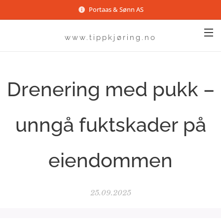
Portaas & Sønn AS
www.tippkjøring.no
Drenering med pukk –
unngå fuktskader på
eiendommen
25.09.2025